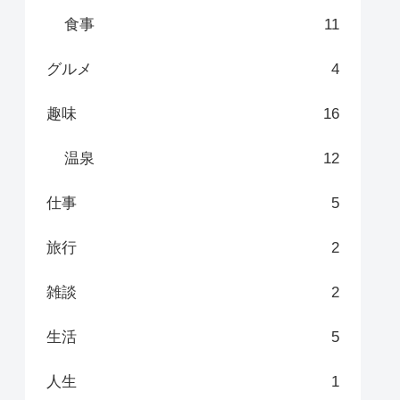
食事
11
グルメ
4
趣味
16
温泉
12
仕事
5
旅行
2
雑談
2
生活
5
人生
1