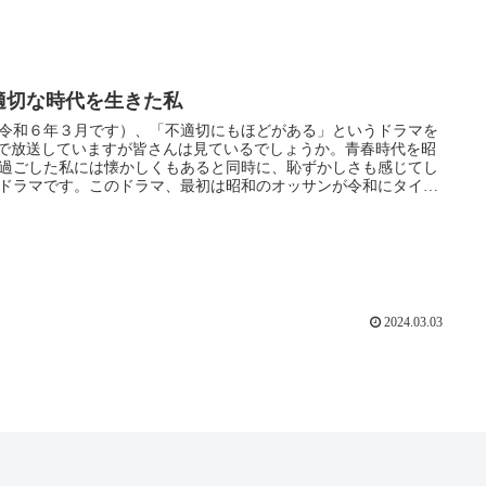
適切な時代を生きた私
令和６年３月です）、「不適切にもほどがある」というドラマを
Sで放送していますが皆さんは見ているでしょうか。青春時代を昭
過ごした私には懐かしくもあると同時に、恥ずかしさも感じてし
ドラマです。このドラマ、最初は昭和のオッサンが令和にタイム
ップして、いろいろとやらかしちゃうっていう、ただのバラエテ
と思って見ていましたが、だんだんとシリアスな展開になってき
たね。
2024.03.03