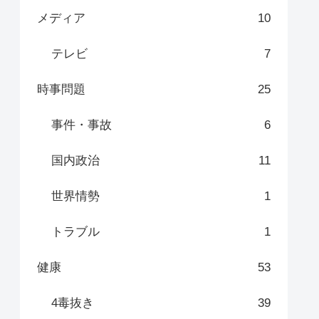
メディア
10
テレビ
7
時事問題
25
事件・事故
6
国内政治
11
世界情勢
1
トラブル
1
健康
53
4毒抜き
39