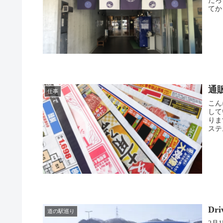
だろ
てか
ピー
訪れ
通
仕事
こんにちは。 ハッピー
していますか？ グ
りま
ステ
Dr
道の駅巡り