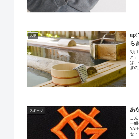
u
温泉
ら
3月
と」
は、
ぎの
あ
スポーツ
こんにちは。 ハッピー
ー組
YAH
セ・