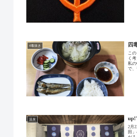
四
4毒抜き
この
く考
私の
で、
u
温泉
2月
田」