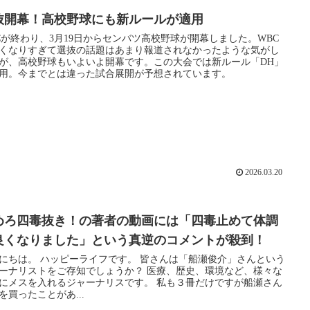
抜開幕！高校野球にも新ルールが適用
Cが終わり、3月19日からセンバツ高校野球が開幕しました。WBC
くなりすぎて選抜の話題はあまり報道されなかったような気がし
が、高校野球もいよいよ開幕です。この大会では新ルール「DH」
用。今までとは違った試合展開が予想されています。
2026.03.20
めろ四毒抜き！の著者の動画には「四毒止めて体調
良くなりました」という真逆のコメントが殺到！
ライフです。 皆さんは「船瀬俊介」さんという
ナリストをご存知でしょうか？ 医療、歴史、環境など、様々な
メスを入れるジャーナリスです。 私も３冊だけですが船瀬さん
を買ったことがあ...