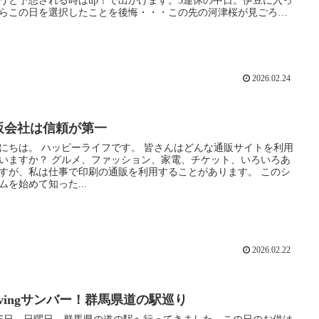
うと予想される時はup！で出かけます。3連休の中日。伊豆に入っ
らこの日を選択したことを後悔・・・この先の河津桜が見ごろの
ク、そして函南、韮山のいちご狩り。多くの観光客が伊豆半島を
ていたようです。
2026.02.24
販会社は信頼が第一
ライフです。 皆さんはどんな通販サイトを利用
ルメ、ファッション、家電、チケット、いろいろあ
すが、私は仕事で印刷の通販を利用することがあります。 このシ
ムを始めて知った...
2026.02.22
ivingサンバー！群馬県道の駅巡り