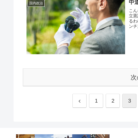
中
国内政治
こんにちは。 ハッピー
立憲議員達
るわ
ンチ
次
1
2
3