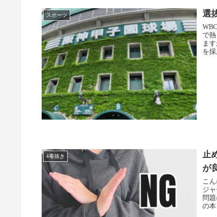
選
スポーツ
WB
で熱
ます
を採
止
4毒抜き
が
こんにちは。 ハッピー
ジャー
問題に
の本