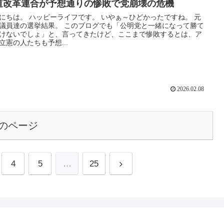
道改革連合が予想通りの惨敗で党崩壊の危機
ライフです。 いやぁ～ひどかったですね。 元
の選挙結果。 このブログでも「公明党と一緒になって勝て
けないでしょ」と、言ってきたけど、ここまで惨敗するとは、ア
立憲の人たちも予想...
2026.02.08
のページ
4
5
…
25