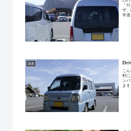
2月
「S
ザ、
半過
は高
D
温泉
こんにちは。 ハッピー
村にあ
ンバー！ 雪の降る中行ってきまし
ます.