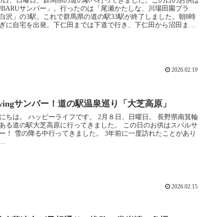
15日、日曜日、群馬県の道の駅へ行ってきました。この日のお供は
UBARUサンバー」。行ったのは「尾瀬かたしな、川場田園プラ
白沢」の3駅。これで群馬県の道の駅33駅が終了しました。朝8時
ぎに自宅を出発。下仁田までは下道で行き、下仁田から沼田まで
速道路を使いました。
2026.02.19
rivingサンバー！道の駅温泉巡り「大芝高原」
ライフです。 2月８日、日曜日。 長野県南箕輪
る道の駅大芝高原に行ってきました。 この日のお供はスバルサ
た。 3年前に一度訪れたことがあり
..
2026.02.15