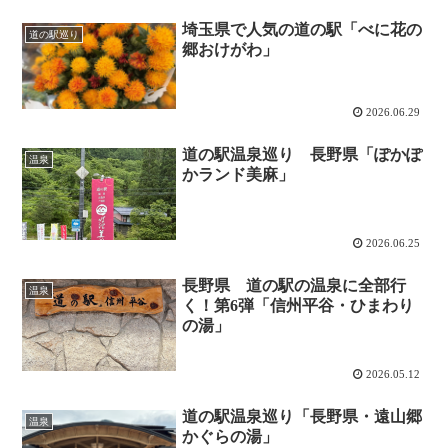
埼玉県で人気の道の駅「べに花の
道の駅巡り
郷おけがわ」
2026.06.29
道の駅温泉巡り 長野県「ぽかぽ
温泉
かランド美麻」
2026.06.25
長野県 道の駅の温泉に全部行
温泉
く！第6弾「信州平谷・ひまわり
の湯」
2026.05.12
道の駅温泉巡り「長野県・遠山郷
温泉
かぐらの湯」