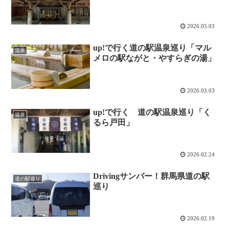
2026.05.03
up!で行く道の駅温泉巡り「マル
温泉
メロの駅ながと・やすらぎの湯」
2026.03.03
up!で行く 道の駅温泉巡り「く
温泉
るら戸田」
2026.02.24
Drivingサンバー！群馬県道の駅
道の駅巡り
巡り
2026.02.19