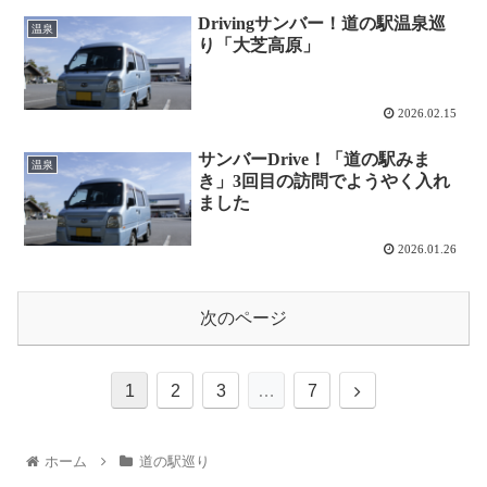
Drivingサンバー！道の駅温泉巡
温泉
り「大芝高原」
2026.02.15
サンバーDrive！「道の駅みま
温泉
き」3回目の訪問でようやく入れ
ました
2026.01.26
次のページ
1
2
3
…
7
ホーム
道の駅巡り